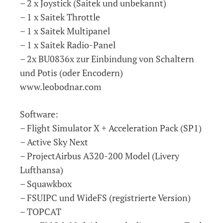
– 2 x Joystick (Saitek und unbekannt)
– 1 x Saitek Throttle
– 1 x Saitek Multipanel
– 1 x Saitek Radio-Panel
– 2x BU0836x zur Einbindung von Schaltern
und Potis (oder Encodern)
www.leobodnar.com
Software:
– Flight Simulator X + Acceleration Pack (SP1)
– Active Sky Next
– ProjectAirbus A320-200 Model (Livery
Lufthansa)
– Squawkbox
– FSUIPC und WideFS (registrierte Version)
– TOPCAT