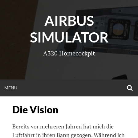
Zum
Inhalt
AIRBUS
springen
SIMULATOR
A320 Homecockpit
O
OPEN
MENÜ
S
F
MENU
Die Vision
Bereits vor mehreren Jahren hat mich die
Luftfahrt in ihren Bann gezogen. Während ich