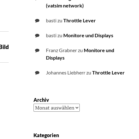
(vatsim network)
basti
zu
Throttle Lever
basti
zu
Monitore und Displays
Bild
Franz Grabner
zu
Monitore und
Displays
Johannes Liebherr
zu
Throttle Lever
Archiv
Archiv
Kategorien