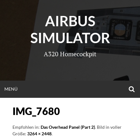
Zum
Inhalt
AIRBUS
springen
SIMULATOR
A320 Homecockpit
O
OPEN
MENÜ
S
F
MENU
IMG_7680
Empfohlen in:
Das Overhead Panel (Part 2)
. Bild in voller
Größe:
3264 × 2448
.