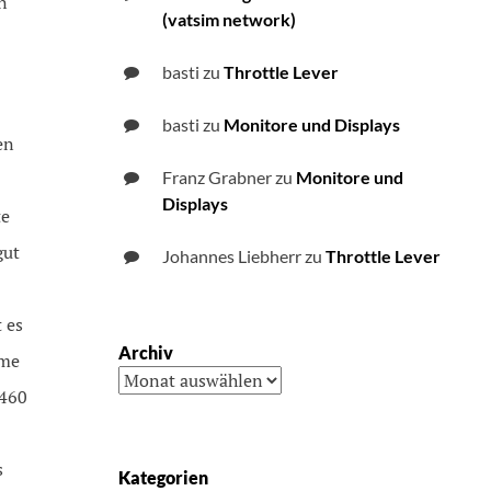
n
(vatsim network)
basti
zu
Throttle Lever
basti
zu
Monitore und Displays
en
Franz Grabner
zu
Monitore und
Displays
te
gut
Johannes Liebherr
zu
Throttle Lever
 es
Archiv
rme
Archiv
 460
s
Kategorien