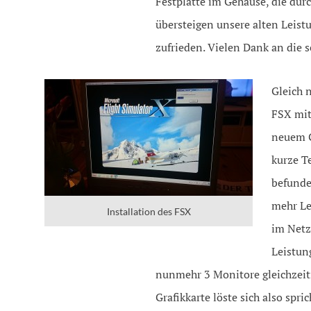
Festplatte im Gehäuse, die dur
übersteigen unsere alten Leist
zufrieden. Vielen Dank an die 
Gleich 
FSX mit
neuem G
kurze T
befunde
mehr Le
Installation des FSX
im Netz
Leistun
nunmehr 3 Monitore gleichzeit
Grafikkarte löste sich also sp