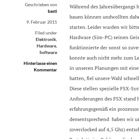
Geschrieben von
Während des Jahresübergangs h
basti
bauen können undwollten daher
9. Februar 2015
starten. Leider wurden wir bit
Filed under
Hardware (Sim-PC) seinen Geis
Elektronik
,
Hardware
,
funktionierte der sonst so zuv
Software
konnte auch nicht mehr zum Le
Hinterlasse einen
in unseren Planungen mit ein
on
Kommentar
Neuer
hatten, fiel unsere Wahl schnel
Sim-
Diese stellen spezielle FSX-S
PC
Anforderungen des FSX stand ha
erfahrungsgemäß ein prozesso
dementsprechend haben wir uns
(overclocked auf 4,5 Ghz) ent