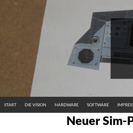
Zum
Inhalt
springen
START
DIE VISION
HARDWARE
SOFTWARE
IMPRE
Neuer Sim-