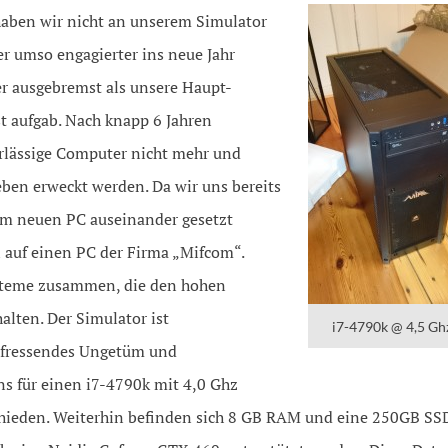
aben wir nicht an unserem Simulator
 umso engagierter ins neue Jahr
ter ausgebremst als unsere Haupt-
t aufgab. Nach knapp 6 Jahren
erlässige Computer nicht mehr und
ben erweckt werden. Da wir uns bereits
em neuen PC auseinander gesetzt
l auf einen PC der Firma „Mifcom“.
ysteme zusammen, die den hohen
lten. Der Simulator ist
i7-4790k @ 4,5 Gh
rfressendes Ungetüm und
 für einen i7-4790k mit 4,0 Ghz
schieden. Weiterhin befinden sich 8 GB RAM und eine 250GB SS