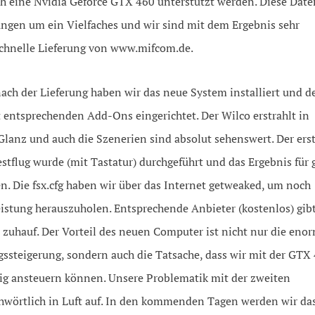
ch eine Nvidia Geforce GTX 460 unterstützt werden. Diese Date
ungen um ein Vielfaches und wir sind mit dem Ergebnis sehr
schnelle Lieferung von www.mifcom.de.
nach der Lieferung haben wir das neue System installiert und d
 entsprechenden Add-Ons eingerichtet. Der Wilco erstrahlt in
lanz und auch die Szenerien sind absolut sehenswert. Der ers
estflug wurde (mit Tastatur) durchgeführt und das Ergebnis für 
n. Die fsx.cfg haben wir über das Internet getweaked, um noch
istung herauszuholen. Entsprechende Anbieter (kostenlos) gibt
 zuhauf. Der Vorteil des neuen Computer ist nicht nur die eno
gssteigerung, sondern auch die Tatsache, dass wir mit der GTX
ig ansteuern können. Unsere Problematik mit der zweiten
richwörtlich in Luft auf. In den kommenden Tagen werden wir da